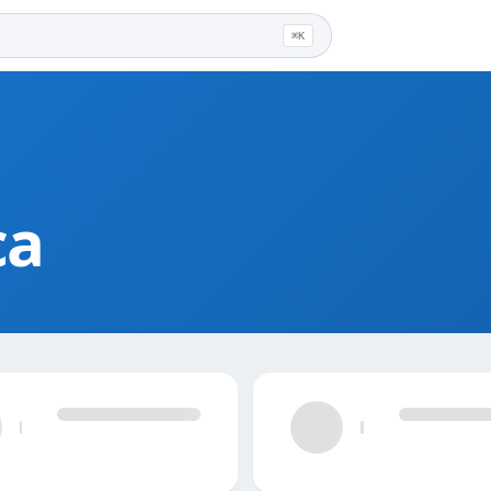
⌘K
ca