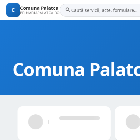
Comuna Palatca
C
PRIMARIAPALATCA.RO
Comuna Palat