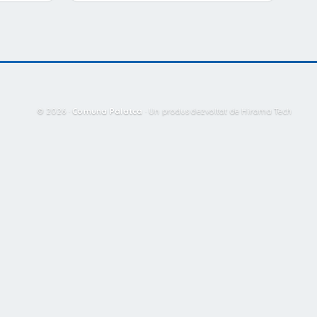
© 2026 ·
Comuna Palatca
·
Un produs dezvoltat de Hirama Tech