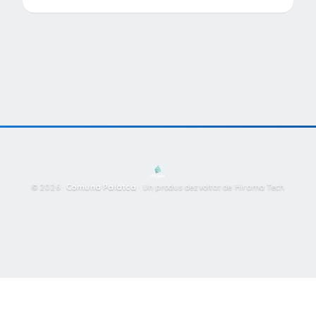
© 2026 ·
Comuna Palatca
·
Un produs dezvoltat de Hirama Tech