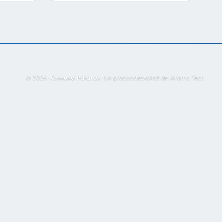
© 2026 ·
Comuna Palatca
·
Un produs dezvoltat de Hirama Tech