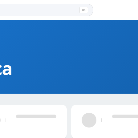
⌘K
ca