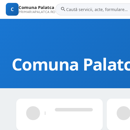
Comuna Palatca
C
PRIMARIAPALATCA.RO
Comuna Palat