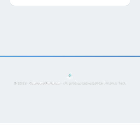
© 2026 ·
Comuna Palatca
·
Un produs dezvoltat de Hirama Tech